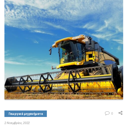
ΚΑΤΗΓΟΡΙΕΣ
F-ALL
ΕΠΙΚΟΙΝΩΝΙΑ
ΚΑΤΑΛΟΓΟΣ F-ALL
0
Γεωργικά μηχανήματα
2 Νοεμβρίου, 2022