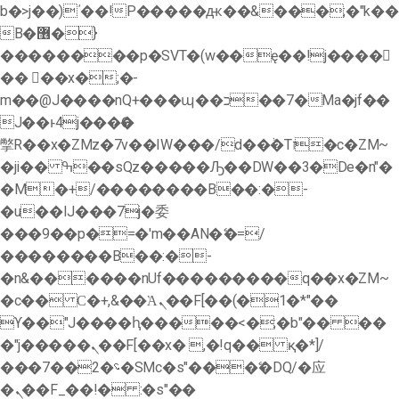
b�>j��)΄��!P�����ԫ��&���;�"k��
B�޶�}
��������p�SVT�(w��ę��!j����
�� ��x�;�-
m��@J����nQ+���պ��כ��7�Ma�jf��
J��ͱ4j���Ѳ�
撆R��x�ZMz�7v��IW���/d��ٞ�Тז�c�ZM~
�ji�� ߒ��sQz�����Ԡ��DW��3�De�n"�
�M�+/��������B��:�-
�u��IJ���7j�委
���9��p�=�'m��AN�ޭ�=/
��������B��:�-
�n&������nUf���������q��x�ZM~
�
c�� Ϲ�+,&��Ὰܢ��F[��(�1�*"��
ϒ��"J����ԧ�����<�;�b"�� ��
�"j�����ܢ��F[��x� ,�!q�� қ�*]/
���؝�2��7�SMc�s"���ޭ�DQ/�应
�ܢ��F_��!� :�s"��