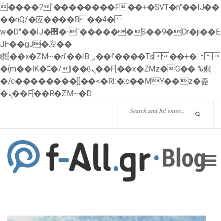
����7`��������F��+�SVT�n"��IJ��
��nQ/�应����B ��4�
w�D"��IJ�׭�-`������S��9�Dr�ji��E
J߅��gJ�应��
矁[��x�ZM~�n"��IB؃��!'����Тѕ��+�
�(m��IK�ʭ�/|��ϐܢ��F[��x�ZMz�G�� %嬩
�/c��������[[��<�RI:�:c��MΎ��:z�졾
�ܢ��F[��R�ZM~�D
HOME