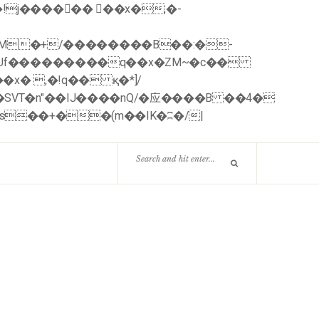
nUf���������q��x�ZM~�
c��