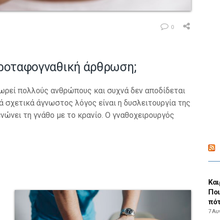
0
 κροταφογναθική άρθρωση;
πωρεί πολλούς ανθρώπους και συχνά δεν αποδίδεται
ά σχετικά άγνωστος λόγος είναι η δυσλειτουργία της
ώνει τη γνάθο με το κρανίο. Ο γναθοχειρουργός
Και
Ποι
πότ
7 Αυ