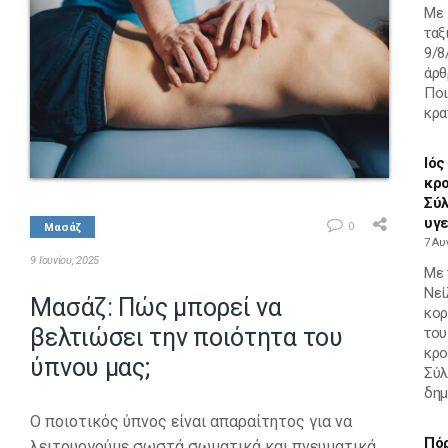
Με 
ταξ
9/8
άρθ
Ποι
κρα
Ιός
κρο
Σύλ
υγε
0
Μασάζ
7 Αυ
9 Ιουνίου, 2025
Με 
Νεί
Μασάζ: Πώς μπορεί να
κορ
βελτιώσει την ποιότητα του
του
κρο
ύπνου μας;
Σύλ
δημ
Ο ποιοτικός ύπνος είναι απαραίτητος για να
Πόρ
λειτουργούμε σωστά σωματικά και πνευματικά.