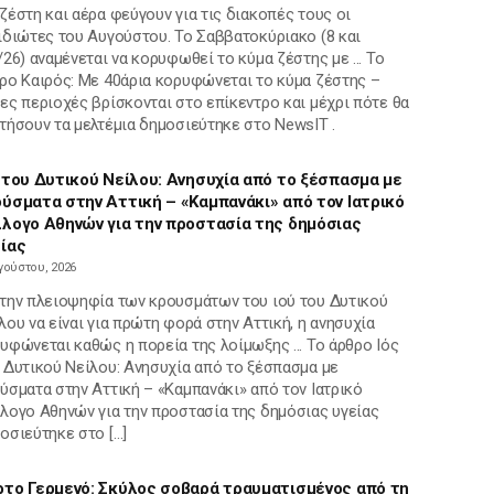
ζέστη και αέρα φεύγουν για τις διακοπές τους οι
ιδιώτες του Αυγούστου. Το Σαββατοκύριακο (8 και
/26) αναμένεται να κορυφωθεί το κύμα ζέστης με ... To
ρο Καιρός: Με 40άρια κορυφώνεται το κύμα ζέστης –
ες περιοχές βρίσκονται στο επίκεντρο και μέχρι πότε θα
τήσουν τα μελτέμια δημοσιεύτηκε στο NewsIT .
 του Δυτικού Νείλου: Ανησυχία από το ξέσπασμα με
ύσματα στην Αττική – «Καμπανάκι» από τον Ιατρικό
λογο Αθηνών για την προστασία της δημόσιας
ίας
γούστου, 2026
την πλειοψηφία των κρουσμάτων του ιού του Δυτικού
λου να είναι για πρώτη φορά στην Αττική, η ανησυχία
υφώνεται καθώς η πορεία της λοίμωξης ... To άρθρο Ιός
 Δυτικού Νείλου: Ανησυχία από το ξέσπασμα με
ύσματα στην Αττική – «Καμπανάκι» από τον Ιατρικό
λογο Αθηνών για την προστασία της δημόσιας υγείας
οσιεύτηκε στο […]
το Γερμενό: Σκύλος σοβαρά τραυματισμένος από τη