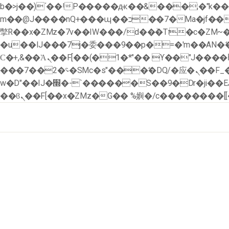
b�>j��)΄��!P�����ԫ��&���;�"k��B�޶�}��������p�SVT�(w��ę��!j������ �
m��@J����nQ+���պ��כ��7�Ma�jf��J��ͱ4j���Ѳ�
撆R��x�ZMz�7v��IW���/d��ٞ�Тז�c�ZM~�ji�� ߒ��sQz�����Ԡ��DW��3�De�n"��M�+/��������B��:�-
�u��IJ���7j�委���9��p�=�'m��AN
Ϲ�+,&��Ὰܢ��F[��(�1�*"�� ϒ��"J����ԧ�����<�;�b"�� ���"j�����ܢ��F[��x� ,�!q�� қ�*]/
���؝�2��7�SMc�s"���ޭ�DQ/�应�ܢ��F_��!� :�s"�� ����7`��������F��+�SVT�n"��IJ����nQ/�应����B ��4�
w�D"��IJ�׭�-`������S��9�Dr�ji��EJ߅��gJ�应��矁[��x�ZM~�n"��IB؃��!'����Тѕ��+��(m��IK�ʭ�/|