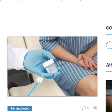
CO
ΔΗ
0
Γυναικολόγοι