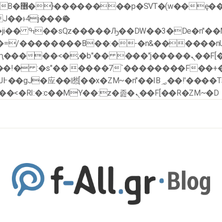
�x�;�-
�ޭ�=/��������B��:�-�n&������
��ϐܢ��F[��x�ZMz�G�� %嬩�/c��������[[��<�RI:�:c��MΎ��:z�졾�ܢ��F[��R�ZM~�D