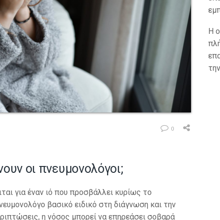
εμ
Η ο
πλ
επα
τη
0
νουν οι πνευμονολόγοι;
ιται για έναν ιό που προσβάλλει κυρίως το
νευμονολόγο βασικό ειδικό στη διάγνωση και την
ριπτώσεις, η νόσος μπορεί να επηρεάσει σοβαρά