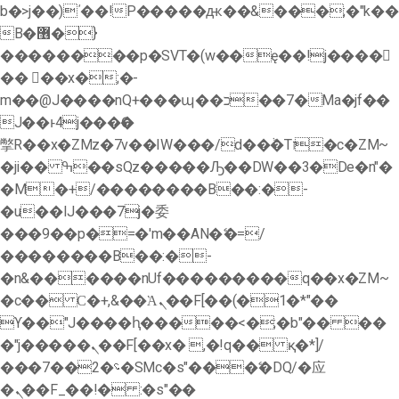
b�>j��)΄��!P�����ԫ��&���;�"k��
B�޶�}
��������p�SVT�(w��ę��!j����
�� ��x�;�-
m��@J����nQ+���պ��כ��7�Ma�jf��
J��ͱ4j���Ѳ�
撆R��x�ZMz�7v��IW���/d��ٞ�Тז�c�ZM~
�ji�� ߒ��sQz�����Ԡ��DW��3�De�n"�
�M�+/��������B��:�-
�u��IJ���7j�委
���9��p�=�'m��AN�ޭ�=/
��������B��:�-
�n&������nUf���������q��x�ZM~
�
c�� Ϲ�+,&��Ὰܢ��F[��(�1�*"��
ϒ��"J����ԧ�����<�;�b"�� ��
�"j�����ܢ��F[��x� ,�!q�� қ�*]/
���؝�2��7�SMc�s"���ޭ�DQ/�应
�ܢ��F_��!� :�s"��