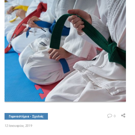
ΚΑΤΗΓΟΡΙΕΣ
F-ALL
ΕΠΙΚΟΙΝΩΝΙΑ
ΚΑΤΑΛΟΓΟΣ F-ALL
0
Γυμναστήρια - Σχολές
12 Ιανουαρίου, 2019