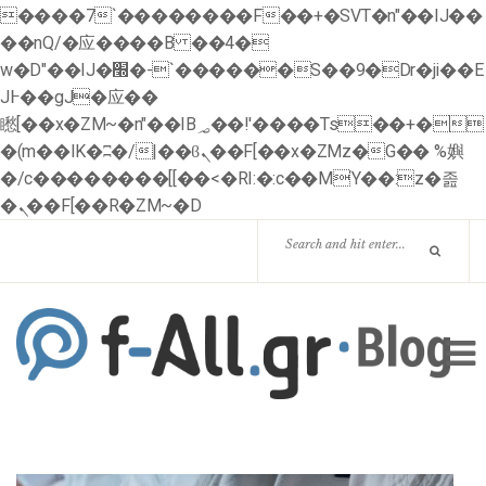
����7`��������F��+�SVT�n"��IJ��
��nQ/�应����B ��4�
w�D"��IJ�׭�-`������S��9�Dr�ji��E
J߅��gJ�应��
矁[��x�ZM~�n"��IB؃��!'����Тѕ��+�
�(m��IK�ʭ�/|��ϐܢ��F[��x�ZMz�G�� %嬩
�/c��������[[��<�RI:�:c��MΎ��:z�졾
�ܢ��F[��R�ZM~�D
HOME