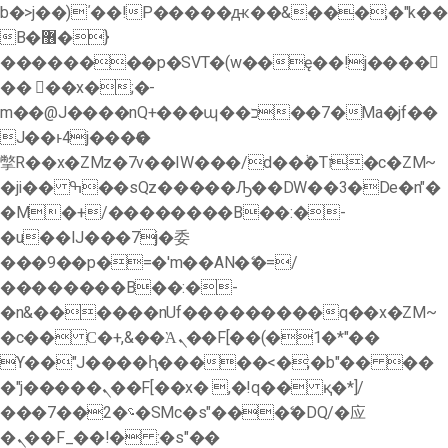
b�>j��)΄��!P�����ԫ��&���;�"k��
B�޶�}
��������p�SVT�(w��ę��!j����
�� ��x�;�-
m��@J����nQ+���պ��כ��7�Ma�jf��
J��ͱ4j���Ѳ�
撆R��x�ZMz�7v��IW���/d��ٞ�Тז�c�ZM~
�ji�� ߒ��sQz�����Ԡ��DW��3�De�n"�
�M�+/��������B��:�-
�u��IJ���7j�委
���9��p�=�'m��AN�ޭ�=/
��������B��:�-
�n&������nUf���������q��x�ZM~
�
c�� Ϲ�+,&��Ὰܢ��F[��(�1�*"��
ϒ��"J����ԧ�����<�;�b"�� ��
�"j�����ܢ��F[��x� ,�!q�� қ�*]/
���؝�2��7�SMc�s"���ޭ�DQ/�应
�ܢ��F_��!� :�s"��