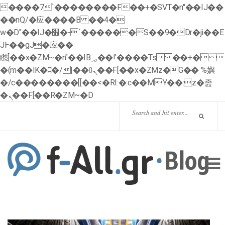
����7`��������F��+�SVT�n"��IJ��
��nQ/�应����B ��4�
w�D"��IJ�׭�-`������S��9�Dr�ji��E
J߅��gJ�应��
矁[��x�ZM~�n"��IB؃��!'����Тѕ��+�
�(m��IK�ʭ�/|��ϐܢ��F[��x�ZMz�G�� %嬩
�/c��������[[��<�RI:�:c��MΎ��:z�졾
�ܢ��F[��R�ZM~�D
HOME