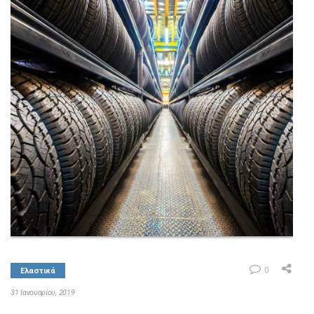
ΚΑΤΗΓΟΡΙΕΣ
F-ALL
ΕΠΙΚΟΙΝΩΝΙΑ
ΚΑΤΑΛΟΓΟΣ F-ALL
0
Ελαστικά
31 Ιανουαρίου, 2019