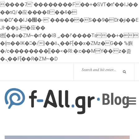
����7`��������F��+�SVT�n"��IJ��
��nQ/�应����B ��4�
w�D"��IJ�׭�-`������S��9�Dr�ji��E
J߅��gJ�应��
矁[��x�ZM~�n"��IB؃��!'����Тѕ��+�
�(m��IK�ʭ�/|��ϐܢ��F[��x�ZMz�G�� %嬩
�/c��������[[��<�RI:�:c��MΎ��:z�졾
�ܢ��F[��R�ZM~�D
HOME