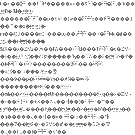
b�>j��)΄��!P�����ԫ��&���;�"k��
B�޶�}
��������p�SVT�(w��ę��!j����
�� ��x�;�-
m��@J����nQ+���պ��כ��7�Ma�jf��
J��ͱ4j���Ѳ�
撆R��x�ZMz�7v��IW���/d��ٞ�Тז�c�ZM~
�ji�� ߒ��sQz�����Ԡ��DW��3�De�n"�
�M�+/��������B��:�-
�u��IJ���7j�委
���9��p�=�'m��AN�ޭ�=/
��������B��:�-
�n&������nUf���������q��x�ZM~
�
c�� Ϲ�+,&��Ὰܢ��F[��(�1�*"��
ϒ��"J����ԧ�����<�;�b"�� ��
�"j�����ܢ��F[��x� ,�!q�� қ�*]/
���؝�2��7�SMc�s"���ޭ�DQ/�应
�ܢ��F_��!� :�s"��