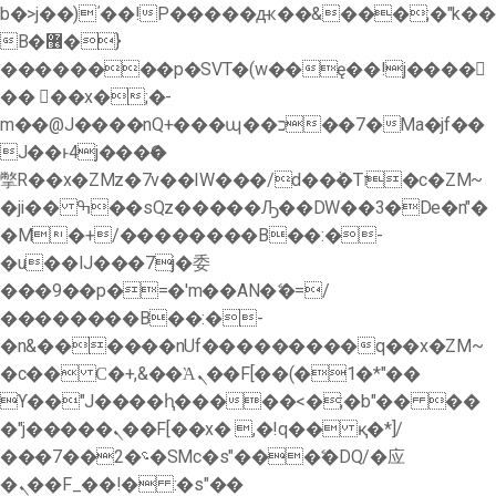
b�>j��)΄��!P�����ԫ��&���;�"k��
B�޶�}
��������p�SVT�(w��ę��!j����
�� ��x�;�-
m��@J����nQ+���պ��כ��7�Ma�jf��
J��ͱ4j���Ѳ�
撆R��x�ZMz�7v��IW���/d��ٞ�Тז�c�ZM~
�ji�� ߒ��sQz�����Ԡ��DW��3�De�n"�
�M�+/��������B��:�-
�u��IJ���7j�委
���9��p�=�'m��AN�ޭ�=/
��������B��:�-
�n&������nUf���������q��x�ZM~
�
c�� Ϲ�+,&��Ὰܢ��F[��(�1�*"��
ϒ��"J����ԧ�����<�;�b"�� ��
�"j�����ܢ��F[��x� ,�!q�� қ�*]/
���؝�2��7�SMc�s"���ޭ�DQ/�应
�ܢ��F_��!� :�s"��