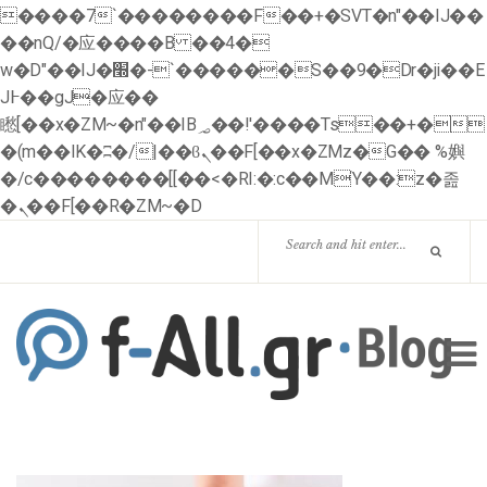
����7`��������F��+�SVT�n"��IJ��
��nQ/�应����B ��4�
w�D"��IJ�׭�-`������S��9�Dr�ji��E
J߅��gJ�应��
矁[��x�ZM~�n"��IB؃��!'����Тѕ��+�
�(m��IK�ʭ�/|��ϐܢ��F[��x�ZMz�G�� %嬩
�/c��������[[��<�RI:�:c��MΎ��:z�졾
�ܢ��F[��R�ZM~�D
HOME