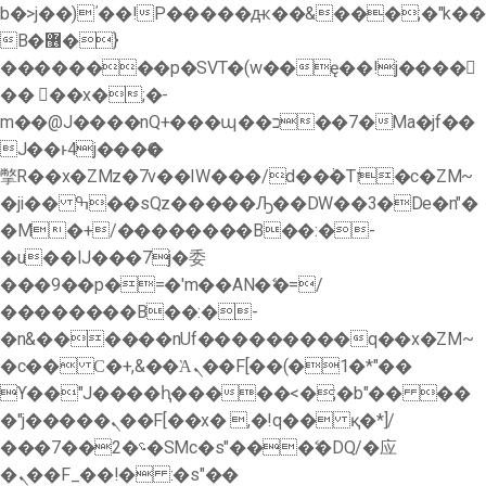
b�>j��)΄��!P�����ԫ��&���;�"k��
B�޶�}
��������p�SVT�(w��ę��!j����
�� ��x�;�-
m��@J����nQ+���պ��כ��7�Ma�jf��
J��ͱ4j���Ѳ�
撆R��x�ZMz�7v��IW���/d��ٞ�Тז�c�ZM~
�ji�� ߒ��sQz�����Ԡ��DW��3�De�n"�
�M�+/��������B��:�-
�u��IJ���7j�委
���9��p�=�'m��AN�ޭ�=/
��������B��:�-
�n&������nUf���������q��x�ZM~
�
c�� Ϲ�+,&��Ὰܢ��F[��(�1�*"��
ϒ��"J����ԧ�����<�;�b"�� ��
�"j�����ܢ��F[��x� ,�!q�� қ�*]/
���؝�2��7�SMc�s"���ޭ�DQ/�应
�ܢ��F_��!� :�s"��