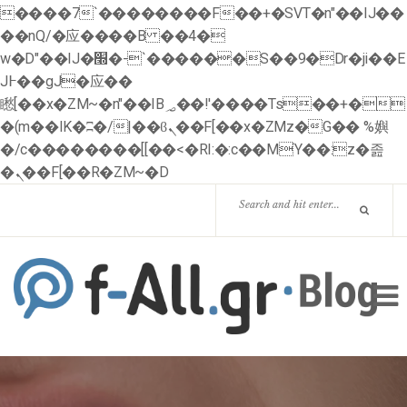
����7`��������F��+�SVT�n"��IJ��
��nQ/�应����B ��4�
w�D"��IJ�׭�-`������S��9�Dr�ji��E
J߅��gJ�应��
矁[��x�ZM~�n"��IB؃��!'����Тѕ��+�
�(m��IK�ʭ�/|��ϐܢ��F[��x�ZMz�G�� %嬩
�/c��������[[��<�RI:�:c��MΎ��:z�졾
�ܢ��F[��R�ZM~�D
HOME