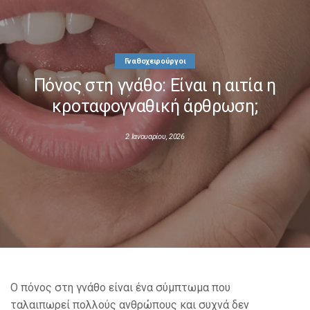
ΚΑΤΗΓΟΡΙΕΣ
Γναθοχειρούργοι
F-ALL
Πόνος στη γνάθο: Είναι η αιτία η
κροταφογναθική άρθρωση;
ΕΠΙΚΟΙΝΩΝΙΑ
2 Ιανουαρίου, 2026
ΚΑΤΑΛΟΓΟΣ F-ALL
Ο πόνος στη γνάθο είναι ένα σύμπτωμα που
ταλαιπωρεί πολλούς ανθρώπους και συχνά δεν