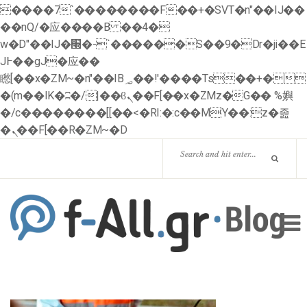
����7`��������F��+�SVT�n"��IJ��
��nQ/�应����B ��4�
w�D"��IJ�׭�-`������S��9�Dr�ji��E
J߅��gJ�应��
矁[��x�ZM~�n"��IB؃��!'����Тѕ��+�
�(m��IK�ʭ�/|��ϐܢ��F[��x�ZMz�G�� %嬩
�/c��������[[��<�RI:�:c��MΎ��:z�졾
�ܢ��F[��R�ZM~�D
HOME