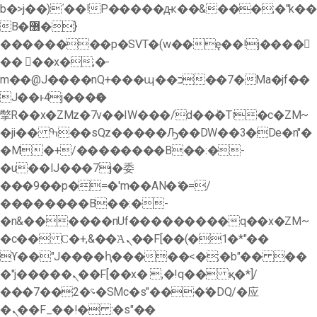
b�>j��)΄��!P�����ԫ��&���;�"k��
B�޶�}
��������p�SVT�(w��ę��!j����
�� ��x�;�-
m��@J����nQ+���պ��כ��7�Ma�jf��
J��ͱ4j���Ѳ�
撆R��x�ZMz�7v��IW���/d��ٞ�Тז�c�ZM~
�ji�� ߒ��sQz�����Ԡ��DW��3�De�n"�
�M�+/��������B��:�-
�u��IJ���7j�委
���9��p�=�'m��AN�ޭ�=/
��������B��:�-
�n&������nUf���������q��x�ZM~
�
c�� Ϲ�+,&��Ὰܢ��F[��(�1�*"��
ϒ��"J����ԧ�����<�;�b"�� ��
�"j�����ܢ��F[��x� ,�!q�� қ�*]/
���؝�2��7�SMc�s"���ޭ�DQ/�应
�ܢ��F_��!� :�s"��