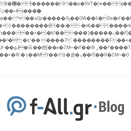
�x�;�-
�ޭ�=/��������B��:�-�n&������
��ϐܢ��F[��x�ZMz�G�� %嬩�/c��������[[��<�RI:�:c��MΎ��:z�졾�ܢ��F[��R�ZM~�D