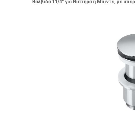
Βαλβίδα 11/4″ για Νιπτήρα ή Μπιντέ, με υπερ