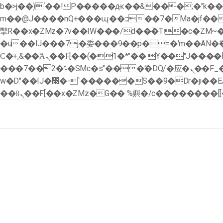
b�>j��)΄��!P�����ԫ��&���;�"k��B�޶�}��������p�SVT�(w��ę��!j������ �
m��@J����nQ+���պ��כ��7�Ma�jf��J��ͱ4j���Ѳ�
撆R��x�ZMz�7v��IW���/d��ٞ�Тז�c�ZM~�ji�� ߒ��sQz�����Ԡ��DW��3�De�n"��M�+/��������B��:�-
�u��IJ���7j�委���9��p�=�'m��AN
Ϲ�+,&��Ὰܢ��F[��(�1�*"�� ϒ��"J����ԧ�����<�;�b"�� ���"j�����ܢ��F[��x� ,�!q�� қ�*]/
���؝�2��7�SMc�s"���ޭ�DQ/�应�ܢ��F_��!� :�s"�� ����7`��������F��+�SVT�n"��IJ����nQ/�应����B ��4�
w�D"��IJ�׭�-`������S��9�Dr�ji��EJ߅��gJ�应��矁[��x�ZM~�n"��IB؃��!'����Тѕ��+��(m��IK�ʭ�/|