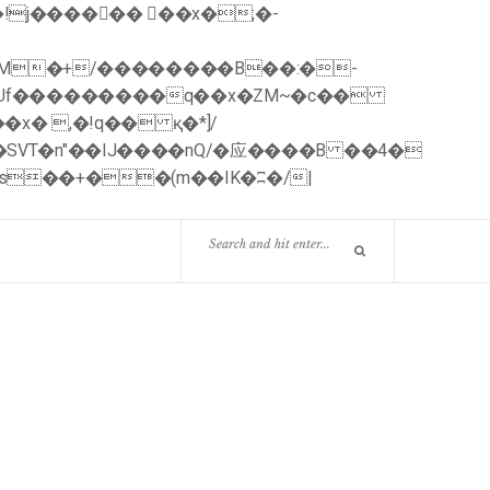
nUf���������q��x�ZM~�
c��