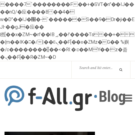
����7`��������F��+�SVT�n"��IJ��
��nQ/�应����B ��4�
w�D"��IJ�׭�-`������S��9�Dr�ji��E
J߅��gJ�应��
矁[��x�ZM~�n"��IB؃��!'����Тѕ��+�
�(m��IK�ʭ�/|��ϐܢ��F[��x�ZMz�G�� %嬩
�/c��������[[��<�RI:�:c��MΎ��:z�졾
�ܢ��F[��R�ZM~�D
HOME