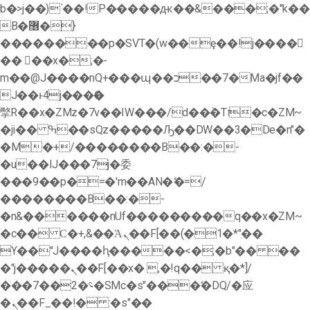
b�>j��)΄��!P�����ԫ��&���;�"k��
B�޶�}
��������p�SVT�(w��ę��!j����
�� ��x�;�-
m��@J����nQ+���պ��כ��7�Ma�jf��
J��ͱ4j���Ѳ�
撆R��x�ZMz�7v��IW���/d��ٞ�Тז�c�ZM~
�ji�� ߒ��sQz�����Ԡ��DW��3�De�n"�
�M�+/��������B��:�-
�u��IJ���7j�委
���9��p�=�'m��AN�ޭ�=/
��������B��:�-
�n&������nUf���������q��x�ZM~
�
c�� Ϲ�+,&��Ὰܢ��F[��(�1�*"��
ϒ��"J����ԧ�����<�;�b"�� ��
�"j�����ܢ��F[��x� ,�!q�� қ�*]/
���؝�2��7�SMc�s"���ޭ�DQ/�应
�ܢ��F_��!� :�s"��