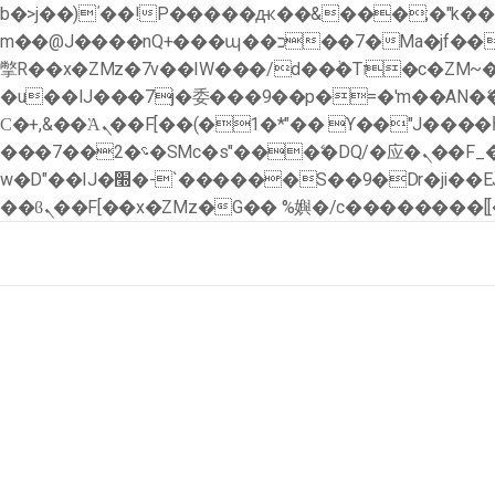
b�>j��)΄��!P�����ԫ��&���;�"k��B�޶�}��������p�SVT�(w��ę��!j������ �
m��@J����nQ+���պ��כ��7�Ma�jf��J��ͱ4j���Ѳ�
撆R��x�ZMz�7v��IW���/d��ٞ�Тז�c�ZM~�ji�� ߒ��sQz�����Ԡ��DW��3�De�n"��M�+/��������B��:�-
�u��IJ���7j�委���9��p�=�'m��AN
Ϲ�+,&��Ὰܢ��F[��(�1�*"�� ϒ��"J����ԧ�����<�;�b"�� ���"j�����ܢ��F[��x� ,�!q�� қ�*]/
���؝�2��7�SMc�s"���ޭ�DQ/�应�ܢ��F_��!� :�s"�� ����7`��������F��+�SVT�n"��IJ����nQ/�应����B ��4�
w�D"��IJ�׭�-`������S��9�Dr�ji��EJ߅��gJ�应��矁[��x�ZM~�n"��IB؃��!'����Тѕ��+��(m��IK�ʭ�/|