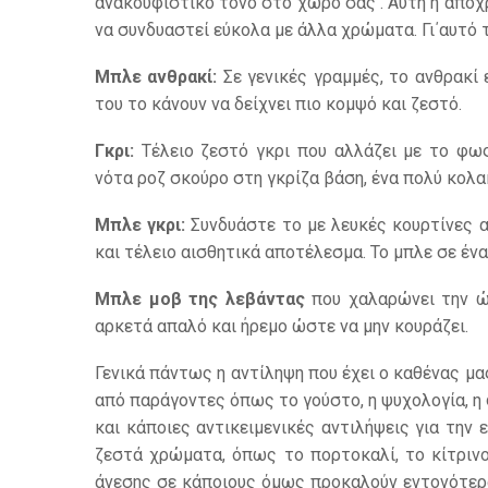
ανακουφιστικό τόνο στο χώρο σας . Αυτή η απόχ
να συνδυαστεί εύκολα με άλλα χρώματα. Γι΄αυτό
Μπλε ανθρακί:
Σε γενικές γραμμές, το ανθρακί ε
του το κάνουν να δείχνει πιο κομψό και ζεστό.
Γκρι:
Τέλειο ζεστό γκρι που αλλάζει με το φως
νότα ροζ σκούρο στη γκρίζα βάση, ένα πολύ κολα
Μπλε γκρι:
Συνδυάστε το με λευκές κουρτίνες 
και τέλειο αισθητικά αποτέλεσμα. Το μπλε σε έν
Μπλε μοβ της λεβάντας
που χαλαρώνει την ώρ
αρκετά απαλό και ήρεμο ώστε να μην κουράζει.
Γενικά πάντως η αντίληψη που έχει ο καθένας μα
από παράγοντες όπως το γούστο, η ψυχολογία, η 
και κάποιες αντικειμενικές αντιλήψεις για τη
ζεστά χρώματα, όπως το πορτοκαλί, το κίτρινο
άνεσης σε κάποιους όμως προκαλούν εντονότερ