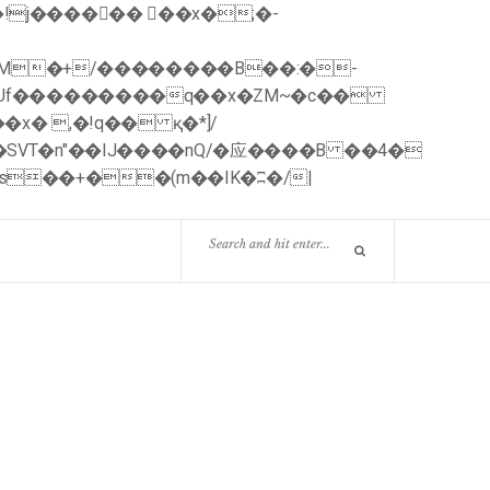
nUf���������q��x�ZM~�
c��