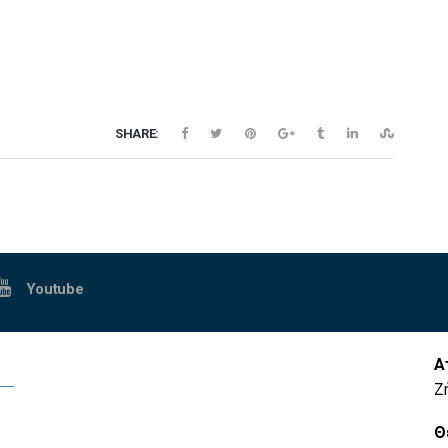
SHARE:
Youtube
Α
Ζ
Θ