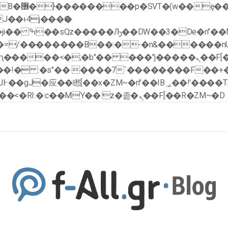
�x�;�-
�ޭ�=/��������B��:�-�n&������
��ϐܢ��F[��x�ZMz�G�� %嬩�/c��������[[��<�RI:�:c��MΎ��:z�졾�ܢ��F[��R�ZM~�D