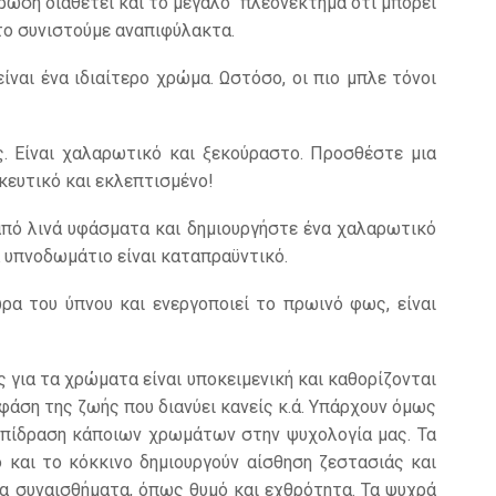
ρωση διαθέτει και το μεγάλο
πλεονέκτημα ότι μπορεί
 το συνιστούμε αναπιφύλακτα.
ίναι ένα ιδιαίτερο χρώμα. Ωστόσο, οι πιο μπλε τόνοι
. Είναι χαλαρωτικό και ξεκούραστο. Προσθέστε μια
κευτικό και εκλεπτισμένο!
από λινά υφάσματα και δημιουργήστε ένα χαλαρωτικό
α υπνοδωμάτιο είναι καταπραϋντικό.
α του ύπνου και ενεργοποιεί το πρωινό φως, είναι
ς για τα χρώματα είναι υποκειμενική και καθορίζονται
φάση της ζωής που διανύει κανείς κ.ά. Υπάρχουν όμως
ν επίδραση κάποιων χρωμάτων στην ψυχολογία μας. Τα
 και το κόκκινο δημιουργούν αίσθηση ζεστασιάς και
α συναισθήματα, όπως θυμό και εχθρότητα. Τα ψυχρά