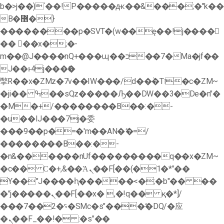
b�>j��)΄��!P�����ԫ��&���;�"k��
B�޶�}
��������p�SVT�(w��ę��!j����
�� ��x�;�-
m��@J����nQ+���պ��כ��7�Ma�jf��
J��ͱ4j���Ѳ�
撆R��x�ZMz�7v��IW���/d��ٞ�Тז�c�ZM~
�ji�� ߒ��sQz�����Ԡ��DW��3�De�n"�
�M�+/��������B��:�-
�u��IJ���7j�委
���9��p�=�'m��AN�ޭ�=/
��������B��:�-
�n&������nUf���������q��x�ZM~
�
c�� Ϲ�+,&��Ὰܢ��F[��(�1�*"��
ϒ��"J����ԧ�����<�;�b"�� ��
�"j�����ܢ��F[��x� ,�!q�� қ�*]/
���؝�2��7�SMc�s"���ޭ�DQ/�应
�ܢ��F_��!� :�s"��