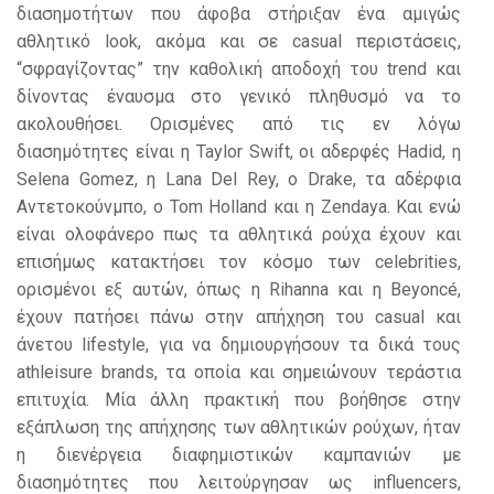
διασημοτήτων που άφοβα στήριξαν ένα αμιγώς
αθλητικό look, ακόμα και σε casual περιστάσεις,
“σφραγίζοντας” την καθολική αποδοχή του trend και
δίνοντας έναυσμα στο γενικό πληθυσμό να το
ακολουθήσει. Ορισμένες από τις εν λόγω
διασημότητες είναι η Taylor Swift, οι αδερφές Hadid, η
Selena Gomez, η Lana Del Rey, ο Drake, τα αδέρφια
Αντετοκούνμπο, ο Tom Holland και η Zendaya. Και ενώ
είναι ολοφάνερο πως τα αθλητικά ρούχα έχουν και
επισήμως κατακτήσει τον κόσμο των celebrities,
ορισμένοι εξ αυτών, όπως η Rihanna και η Beyoncé,
έχουν πατήσει πάνω στην απήχηση του casual και
άνετου lifestyle, για να δημιουργήσουν τα δικά τους
athleisure brands, τα οποία και σημειώνουν τεράστια
επιτυχία. Μία άλλη πρακτική που βοήθησε στην
εξάπλωση της απήχησης των αθλητικών ρούχων, ήταν
η διενέργεια διαφημιστικών καμπανιών με
διασημότητες που λειτούργησαν ως influencers,