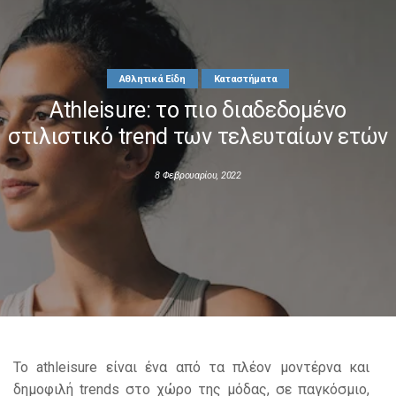
ΚΑΤΗΓΟΡΙΕΣ
Αθλητικά Είδη
Καταστήματα
F-ALL
Athleisure: το πιο διαδεδομένο
στιλιστικό trend των τελευταίων ετών
ΕΠΙΚΟΙΝΩΝΙΑ
8 Φεβρουαρίου, 2022
ΚΑΤΑΛΟΓΟΣ F-ALL
Το athleisure είναι ένα από τα πλέον μοντέρνα και
δημοφιλή trends στο χώρο της μόδας, σε παγκόσμιο,