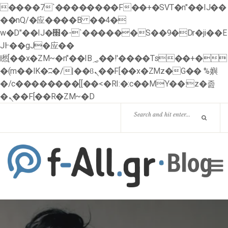
����7`��������F��+�SVT�n"��IJ��
��nQ/�应����B ��4�
w�D"��IJ�׭�-`������S��9�Dr�ji��E
J߅��gJ�应��
矁[��x�ZM~�n"��IB؃��!'����Тѕ��+�
�(m��IK�ʭ�/|��ϐܢ��F[��x�ZMz�G�� %嬩
�/c��������[[��<�RI:�:c��MΎ��:z�졾
�ܢ��F[��R�ZM~�D
HOME