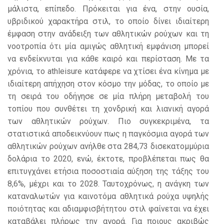
μάλιστα, επίπεδο. Πρόκειται για ένα, στην ουσία,
υβριδικού χαρακτήρα στιλ, το οποίο δίνει ιδιαίτερη
έμφαση στην ανάδειξη των αθλητικών ρούχων και τη
νοοτροπία ότι μία αμιγώς αθλητική εμφάνιση μπορεί
να ενδείκνυται για κάθε καιρό και περίσταση. Με τα
χρόνια, το athleisure κατάφερε να χτίσει ένα κίνημα με
ιδιαίτερη απήχηση στον κόσμο την μόδας, το οποίο με
τη σειρά του οδήγησε σε μία πλήρη μεταβολή του
τοπίου που συνθέτει τη χονδρική και λιανική αγορά
των αθλητικών ρούχων. Πιο συγκεκριμένα, τα
στατιστικά αποδεικνύουν πως η παγκόσμια αγορά των
αθλητικών ρούχων ανήλθε στα 284,73 δισεκατομμύρια
δολάρια το 2020, ενώ, έκτοτε, προβλέπεται πως θα
επιτυγχάνει ετήσια ποσοστιαία αύξηση της τάξης του
8,6%, μέχρι και το 2028. Ταυτοχρόνως, η ανάγκη των
καταναλωτών για καινοτόμα αθλητικά ρούχα υψηλής
ποιότητας και αδιαμφισβήτητου στιλ φαίνεται να έχει
καταβάλει πλήρως την αγορά. Για ποιους ακριβώς