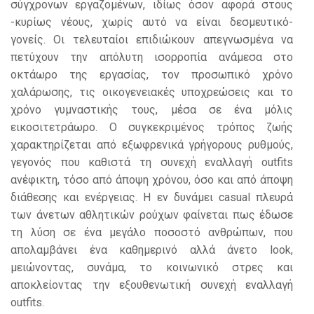
σύγχρονων εργαζομένων, ιδίως όσον αφορά στους
-κυρίως νέους, χωρίς αυτό να είναι δεσμευτικό-
γονείς. Οι τελευταίοι επιδιώκουν απεγνωσμένα να
πετύχουν την απόλυτη ισορροπία ανάμεσα στο
οκτάωρο της εργασίας, τον προσωπικό χρόνο
χαλάρωσης, τις οικογενειακές υποχρεώσεις και το
χρόνο γυμναστικής τους, μέσα σε ένα μόλις
εικοσιτετράωρο. Ο συγκεκριμένος τρόπος ζωής
χαρακτηρίζεται από εξωφρενικά γρήγορους ρυθμούς,
γεγονός που καθιστά τη συνεχή εναλλαγή outfits
ανέφικτη, τόσο από άποψη χρόνου, όσο και από άποψη
διάθεσης και ενέργειας. Η εν δυνάμει casual πλευρά
των άνετων αθλητικών ρούχων φαίνεται πως έδωσε
τη λύση σε ένα μεγάλο ποσοστό ανθρώπων, που
απολαμβάνει ένα καθημερινό αλλά άνετο look,
μειώνοντας, συνάμα, το κοινωνικό στρες και
αποκλείοντας την εξουθενωτική συνεχή εναλλαγή
outfits.